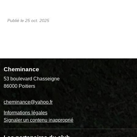
Publié le
25 oct. 2025
Cheminance
53 boulevard Chasseigne
86000
Poitiers
cheminance@yahoo.fr
Informations légales
Signaler un contenu inapproprié