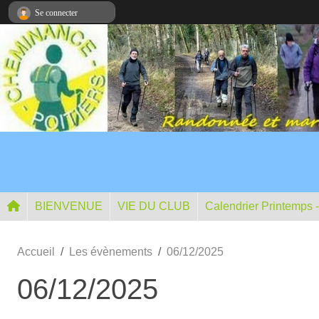
Panneau de gestion des cookies
Se connecter
BIENVENUE
VIE DU CLUB
Calendrier Printemps 
Accueil
Les évènements
06/12/2025
06/12/2025