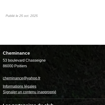
Publié le
25 oct. 2025
Cheminance
53 boulevard Chasseigne
86000
Poitiers
cheminance@yahoo.fr
Informations légales
Signaler un contenu inapproprié