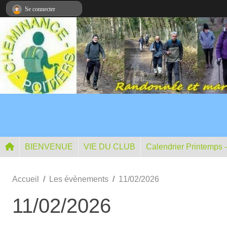
Panneau de gestion des cookies
Se connecter
BIENVENUE
VIE DU CLUB
Calendrier Printemps 
Accueil
Les évènements
11/02/2026
11/02/2026