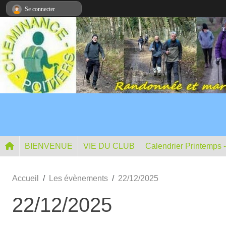
Panneau de gestion des cookies
Se connecter
BIENVENUE
VIE DU CLUB
Calendrier Printemps 
Accueil
Les évènements
22/12/2025
22/12/2025