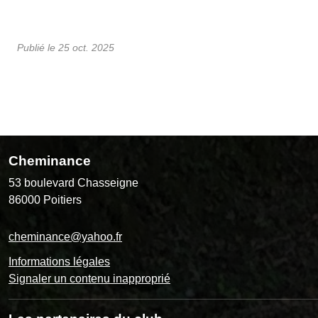
Publié le
25 oct. 2025
Cheminance
53 boulevard Chasseigne
86000
Poitiers
cheminance@yahoo.fr
Informations légales
Signaler un contenu inapproprié