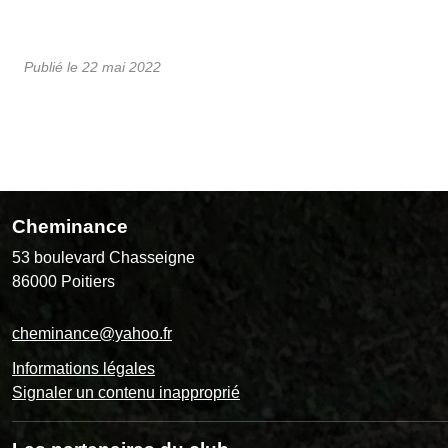
Publié le
22 mai 2022
Cheminance
53 boulevard Chasseigne
86000
Poitiers
cheminance@yahoo.fr
Informations légales
Signaler un contenu inapproprié