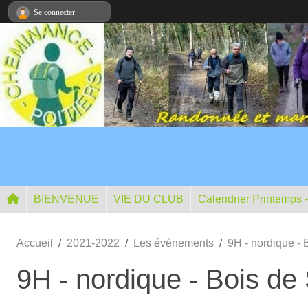
Panneau de gestion des cookies
Se connecter
BIENVENUE
VIE DU CLUB
Calendrier Printemps 
Accueil
2021-2022
Les évènements
9H - nordique -
9H - nordique - Bois de