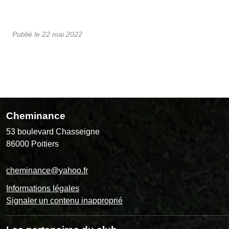
Publié le
22 mai 2022
Cheminance
53 boulevard Chasseigne
86000
Poitiers
cheminance@yahoo.fr
Informations légales
Signaler un contenu inapproprié