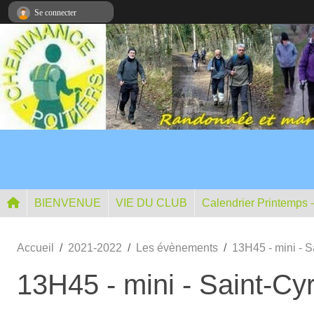
Panneau de gestion des cookies
Se connecter
BIENVENUE
VIE DU CLUB
Calendrier Printemps 
Accueil
2021-2022
Les évènements
13H45 - mini - 
13H45 - mini - Saint-C