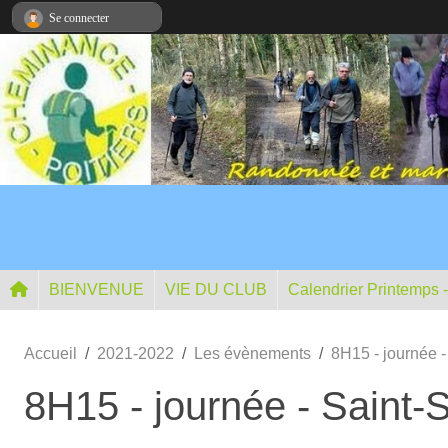
Panneau de gestion des cookies
Se connecter
BIENVENUE
VIE DU CLUB
Calendrier Printemps 
Accueil
2021-2022
Les évènements
8H15 - journée 
8H15 - journée - Saint