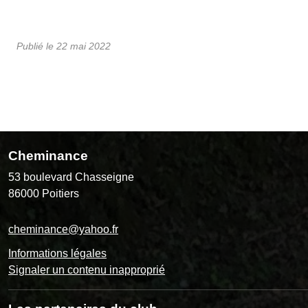
Publié le
22 mai 2022
Cheminance
53 boulevard Chasseigne
86000
Poitiers
cheminance@yahoo.fr
Informations légales
Signaler un contenu inapproprié