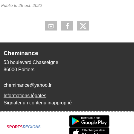
Publié le
25 oct. 2022
Cheminance
53 boulevard Chasseigne
86000
Poitiers
cheminance@yahoo.fr
Informations légales
Signaler un contenu inapproprié
SPORTS
REGIONS