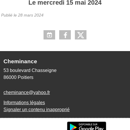
Le
mercredi
15
mai
2024
Publié le
28 mars 2024
Cheminance
53 boulevard Chasseigne
86000
Poitiers
cheminance@yahoo.fr
Informations légales
Signaler un contenu inapproprié