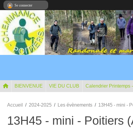
Panneau de gestion des cookies
Se connecter
BIENVENUE
VIE DU CLUB
Calendrier Printemps 
Accueil
2024-2025
Les évènements
13H45 - mini - 
13H45 - mini - Poitiers