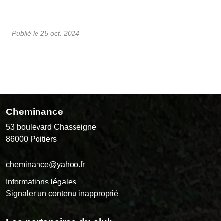
Publié le
25 oct. 2024
Cheminance
53 boulevard Chasseigne
86000
Poitiers
cheminance@yahoo.fr
Informations légales
Signaler un contenu inapproprié