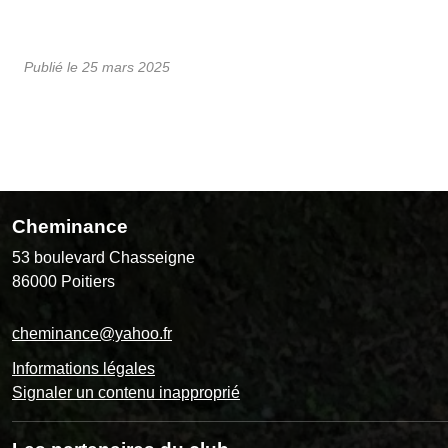
Publié le
25 mars 2025
Cheminance
53 boulevard Chasseigne
86000
Poitiers
cheminance@yahoo.fr
Informations légales
Signaler un contenu inapproprié