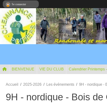
Panneau de gestion des cookies
Se connecter
BIENVENUE
VIE DU CLUB
Calendrier Printemps 
Accueil
2025-2026
Les évènements
9H - nordique -
9H - nordique - Bois 