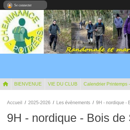
Panneau de gestion des cookies
Se connecter
BIENVENUE
VIE DU CLUB
Calendrier Printemps 
Accueil
2025-2026
Les évènements
9H - nordique - 
9H - nordique - Bois de