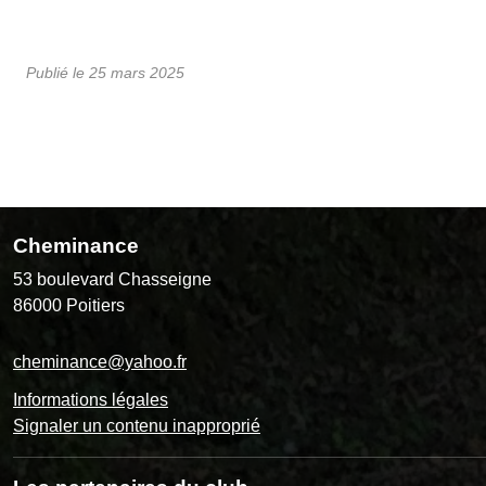
Publié le
25 mars 2025
Cheminance
53 boulevard Chasseigne
86000
Poitiers
cheminance@yahoo.fr
Informations légales
Signaler un contenu inapproprié