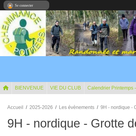
Panneau de gestion des cookies
Se connecter
BIENVENUE
VIE DU CLUB
Calendrier Printemps 
Accueil
2025-2026
Les évènements
9H - nordique -
9H - nordique - Grotte