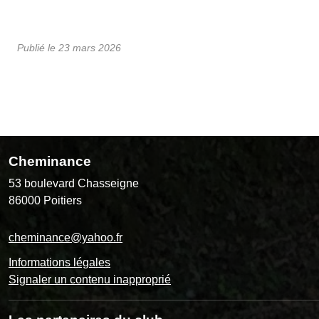
Publié le
23 mars 2026
Cheminance
53 boulevard Chasseigne
86000
Poitiers
cheminance@yahoo.fr
Informations légales
Signaler un contenu inapproprié