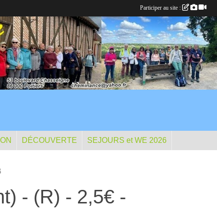
Participer au site :
ION
DÉCOUVERTE
SEJOURS et WE 2026
B
 - (R) - 2,5€ -