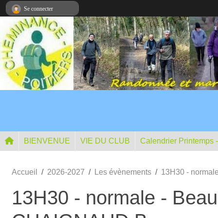
Panneau de gestion des cookies
Se connecter
BIENVENUE
VIE DU CLUB
Calendrier Printemps 
Accueil
2026-2027
Les évènements
13H30 - normale
13H30 - normale - Beaum