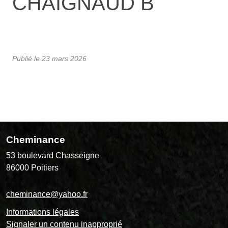
CHAIGNAUD B
Publié le
23 mars 2026
Cheminance
53 boulevard Chasseigne
86000
Poitiers
cheminance@yahoo.fr
Informations légales
Signaler un contenu inapproprié