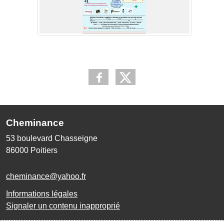
Cheminance
53 boulevard Chasseigne
86000
Poitiers
cheminance@yahoo.fr
Informations légales
Signaler un contenu inapproprié