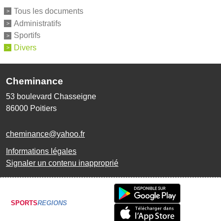
Tous les documents
Administratifs
Sportifs
Divers
Cheminance
53 boulevard Chasseigne
86000
Poitiers
cheminance@yahoo.fr
Informations légales
Signaler un contenu inapproprié
SPORTS
REGIONS